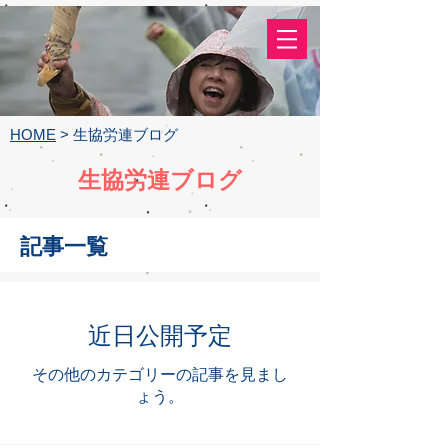
​生協労連
（全国生協労働組合連合会）
HOME
> 生協労連ブログ
生協労連ブログ
記事一覧
近日公開予定
その他のカテゴリーの記事を見まし
ょう。