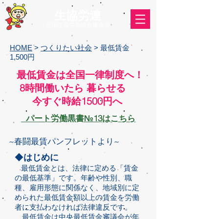
​生協労連
（全国生協労働組合連合会）
HOME
>
つくりたい社会
> 最低賃金
1,500円
最低賃金は全国一律制度へ！
8時間働いたら 暮らせる
今すぐ時給1500円へ
パート労働黒書№13はこちら
​~春闘最賃パンフレットより~
◆
はじめに
最低賃金とは、法律に定める「賃金
の最低基準」です。年齢や性別、職
種、雇用形態に関係なく、地域別に定
められた最低賃金額以上の賃金を労働
者に支払わなければ法律違反です。
最低賃金は中央最低賃金審議会が年