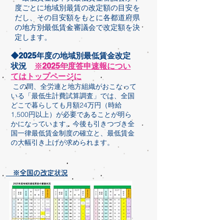
度ごとに地域別最賃の改定額の目安を
だし、その目安額をもとに各都道府県
の地方別最低賃金審議会で改定額を決
定します。
◆2025年度の地域別最低賃金改定
状況
※2025年度答申速報につい
てはトップページに
この間、全労連と地方組織がおこなって
いる「最低
生計費試算調査」では、全国
どこで暮らしても月額24万円（時給
1,500円以上）が必要であることが明ら
かになっています。今後も引きつづき全
国一律最低賃金制度の確立と、最低賃金
の大幅引き上げが求められます。
※全国の改定状況