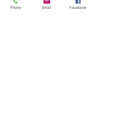
済の好循環を」と訴え、市民団体、弁
Phone
Email
Facebook
護士会、中小企業団体などと合意形成
をすすめ、全国一律最低賃金制度を実
現させましょう。