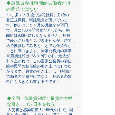
◆最低賃金は時間給労働者だけ
の問題ではない
いま多くの生協で委託社員、月給の
非正規職員、嘱託職員が働いていま
す。例えば、１ヶ月の月給が14万円
で、月に150時間労働だとしたら、時
間給は933円にしかなりません。月額
で表示されると気づきませんが、時間
給で換算してみると、とても低賃金な
ことに気づきます。国家公務員の高卒
18歳初任給は165,318円です。最賃が
引き上がれば、この国家公務員の初任
給や民間の初任給の引き上げにもつな
がります。最賃の引き上げは、時間給
労働者の問題だけでなく、月給者の賃
金にも大きく影響するのです。
◆全国一律最賃制度と最賃の大幅
な引き上げが日本を救う
大災害と感染症拡大の時代の中で、国
民の命を守り、人間らしい暮らしを再