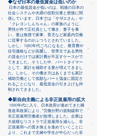
◆なぜ日本の最低賃金は低いのか
日本の最低賃金が低いのは、戦後の日本の
社会システムや夫婦の役割分業と密接に関
係しています。日本では「サザエさん」や
「クレヨンしんちゃん」の家族のように、
男性が外で正社員として働き、妻子を養
い、妻は無償で家事、育児など家庭内労働
に従事するのがふつうとされていました。
しかし、1980年代ごろになると、教育費や
住宅価格などが高騰し、世帯主である男性
の賃金だけでは家計費が不足すケースがで
てきました。そうした中、パートタイマー
として、家計を補助する妻が増えてきまし
た。しかし、その働き方はあくまでも家計
補助労働として低額なパート賃金に固定さ
れることになり、最低賃金の引き上げも抑
制されてきました。
◆新自由主義による非正規雇用の拡大
1990年代に入り、日本政府が進めてきた構
造改革政策により、労働分野の規制緩和で
非正規雇用労働者が急増しました。企業は
大規模なリストラで正規雇用を減らし、非
正規雇用への置き換えを進めていくことに
より、これまで主婦や学生が中心だった非