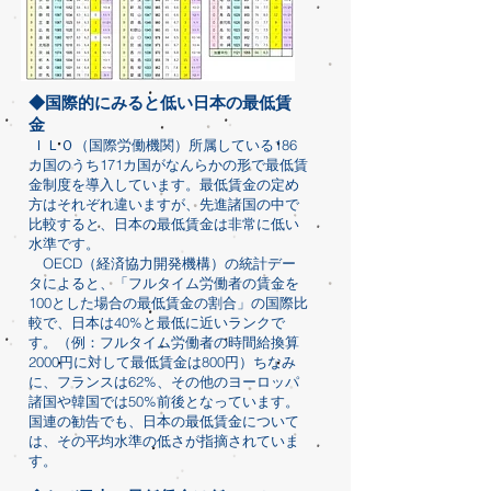
◆国際的にみると低い日本の最低賃
金
ＩＬＯ（国際労働機関）所属している186
カ国のうち171カ国がなんらかの形で最低賃
金制度を導入しています。最低賃金の定め
方はそれぞれ違いますが、先進諸国の中で
比較すると、日本の最低賃金は非常に低い
水準です。
OECD（経済協力開発機構）の統計デー
タによると、「フルタイム労働者の賃金を
100とした場合の最低賃金の割合」の国際比
較で、日本は40%と最低に近いランクで
す。（例：フルタイム労働者の時間給換算
2000円に対して最低賃金は800円）ちなみ
に、フランスは62%、その他のヨーロッパ
諸国や韓国では50%前後となっています。
国連の勧告でも、日本の最低賃金について
は、その平均水準の低さが指摘されていま
す。