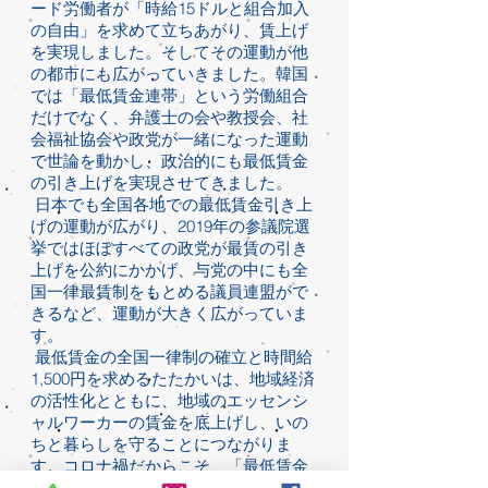
ード労働者が「時給15ドルと組合加入
の自由」を求めて立ちあがり、賃上げ
を実現しました。そしてその運動が他
の都市にも広がっていきました。韓国
では「最低賃金連帯」という労働組合
だけでなく、弁護士の会や教授会、社
会福祉協会や政党が一緒になった運動
で世論を動かし、政治的にも最低賃金
の引き上げを実現させてきました。
日本でも全国各地での最低賃金引き上
げの運動が広がり、2019年の参議院選
挙ではほぼすべての政党が最賃の引き
上げを公約にかかげ、与党の中にも全
国一律最賃制をもとめる議員連盟がで
きるなど、運動が大きく広がっていま
す。
最低賃金の全国一律制の確立と時間給
1,500円を求めるたたかいは、地域経済
の活性化とともに、地域のエッセンシ
ャルワーカーの賃金を底上げし、いの
ちと暮らしを守ることにつながりま
す。コロナ禍だからこそ、「最低賃金
の改善、中小企業支援の拡充で地域経